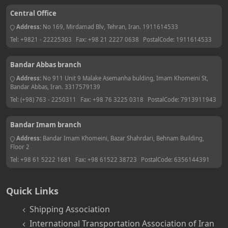
Central Office
Address:
No 169, Mirdamad Blv, Tehran, Iran. 1911614533
Tel:
+9821 - 22225303
Fax:
+98 21 2227 0638
PostalCode:
1911614533
Bandar Abbas branch
Address:
No 911 Unit 9 Malake Asemanha bulding, Imam Khomeini St,
Bandar Abbas, Iran. 3317579139
Tel:
(+98) 763 - 2250311
Fax:
+98 76 3225 0318
PostalCode:
7913911943
Bandar Imam branch
Address:
Bandar Imam Khomeini, Bazar Shahrdari, Behnam Building,
Floor 2
Tel:
+98 61 5222 1681
Fax:
+98 61522 38723
PostalCode:
6356144391
Quick Links
Shipping Association
International Transportation Association of Iran