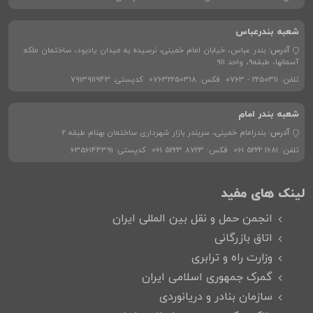
شعبه بندرعباس
آدرس:
بندر عباس، خیابان امام خمینی، نرسیده به میدان یادبود، ساختمان ملکه
آسمانها، طبقه9، واحد 911
تلفن:
0763 - 2250311
فکس:
07632250318
کدپستی:
7913911943
شعبه بندر امام
آدرس:
بندرامام خمینی، سربندر بازار شهرداری ساختمان بهنام طبقه 2
تلفن:
061 5222 1681
فکس:
061 5223 8723
کدپستی:
6356144391
لینک های مفید
انجمن حمل و نقل بین المللی ایران
اتاق بازرگانی
وزارت راه و ترابری
گمرک جمهوری اسلامی ایران
سازمان بنادر و دریانوردی