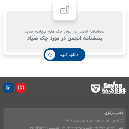
بخشنامه انجمن در مورد چک های صیادی جدید
بخشنامه انجمن در مورد چک صیاد
دانلود کنید
دفتر مرکزی
آدرس:
تهران، بلوار میرداماد، شماره 169
تلفن:
021 2222 5303
فکس:
021 2227 0638
کدپستی:
1911614533