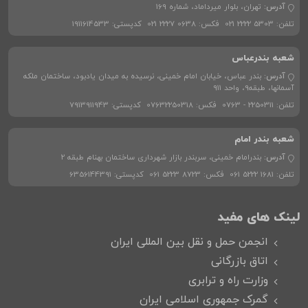
آدرس:
تهران، بلوار میرداماد، شماره 169
تلفن:
021 2222 5303
فکس:
021 2227 0638
کدپستی:
1911614533
شعبه بندرعباس
آدرس:
بندر عباس، خیابان امام خمینی، نرسیده به میدان یادبود، ساختمان ملکه
آسمانها، طبقه9، واحد 911
تلفن:
0763 - 2250311
فکس:
07632250318
کدپستی:
7913911943
شعبه بندر امام
آدرس:
بندرامام خمینی، سربندر بازار شهرداری ساختمان بهنام طبقه 2
تلفن:
061 5222 1681
فکس:
061 5223 8723
کدپستی:
6356144391
لینک های مفید
انجمن حمل و نقل بین المللی ایران
اتاق بازرگانی
وزارت راه و ترابری
گمرک جمهوری اسلامی ایران