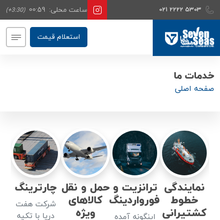
021 2222 5303
ساعت محلی:
00:59
(+3:30)
استعلام قیمت
خدمات ما
صفحه اصلی
نمایندگی
ترانزیت و
حمل و نقل
چارترینگ
خطوط
فورواردینگ
کالاهای
شرکت هفت
کشتیرانی
ویژه
دریا با تکیه
اینگونه آمده