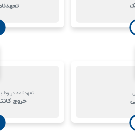
ک
تعهدنام
ی
تعهدنامه مربوط ب
ی
خروج کانتی