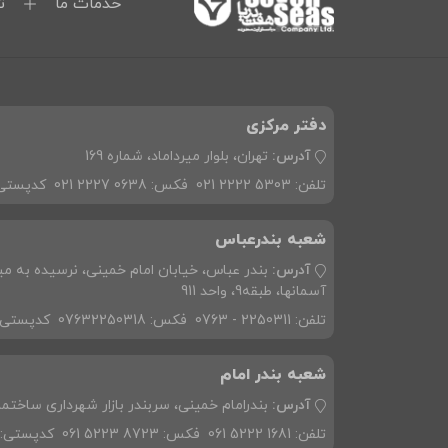
خدمات ما
ت
دفتر مرکزی
آدرس:
تهران، بلوار میرداماد، شماره 169
تلفن:
021 2222 5303
فکس:
021 2227 0638
کدپستی
شعبه بندرعباس
آدرس:
بندر عباس، خیابان امام خمینی، نرسیده به می
آسمانها، طبقه9، واحد 911
تلفن:
0763 - 2250311
فکس:
07632250318
کدپستی:
شعبه بندر امام
آدرس:
بندرامام خمینی، سربندر بازار شهرداری ساختمان
تلفن:
061 5222 1681
فکس:
061 5223 8723
کدپستی: