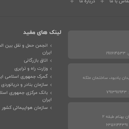
ماس با ما
درباره ما
لینک های مفید
انجمن حمل و نقل بین الم
ایران
:
1911614533
اتاق بازرگانی
وزارت راه و ترابری
گمرک جمهوری اسلامی ایر
دان یادبود، ساختمان ملکه
سازمان بنادر و دریانوردی
7913911943
بانک مرکزی جمهوری اسلا
ایران
سازمان هواپیمائی کشور
 بهنام طبقه 2
6356144391