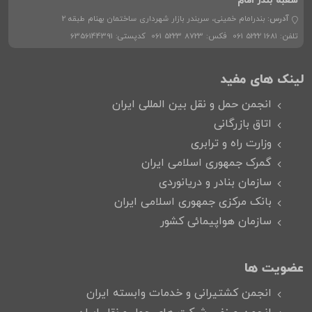
شعبه بندر امام
آدرس:
بندرامام خمینی، سربندر بازار شهرداری ساختمان بهنام طبقه 2
تلفن:
061 5222 1681
فکس:
061 5223 8723
کدپستی:
6356144391
لینک های مفید
انجمن حمل و نقل بین المللی ایران
اتاق بازرگانی
وزارت راه و ترابری
گمرک جمهوری اسلامی ایران
سازمان بنادر و دریانوردی
بانک مرکزی جمهوری اسلامی ایران
سازمان هواپیمائی کشور
عضویت ها
انجمن کشتیرانی و خدمات وابسته ایران