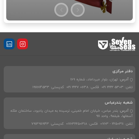
دفتر مرکزی
آدرس:
تهران، بلوار میرداماد، شماره 169
تلفن:
021 2222 5303
فکس:
021 2227 0638
کدپستی:
1911614533
شعبه بندرعباس
آدرس:
بندر عباس، خیابان امام خمینی، نرسیده به میدان یادبود، ساختمان ملکه
آسمانها، طبقه9، واحد 911
تلفن:
0763 - 2250311
فکس:
07632250318
کدپستی:
7913911943