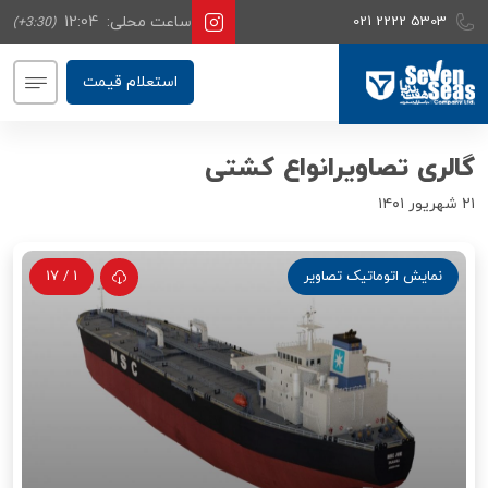
021 2222 5303
ساعت محلی:
12:04
(+3:30)
استعلام قیمت
گالری تصاویرانواع کشتی
۲۱ شهریور ۱۴۰۱
نمایش اتوماتیک تصاویر
1
/
17